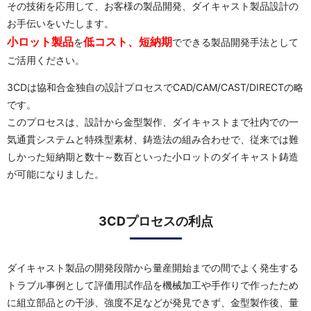
その技術を応用して、お客様の製品開発、ダイキャスト製品設計の
お手伝いをいたします。
小ロット製品
低コスト、短納期
を
でできる製品開発手法として
ご活用ください。
3CDは協和合金独自の設計プロセスでCAD/CAM/CAST/DIRECTの略
です。
このプロセスは、設計から金型製作、ダイキャストまで社内での一
気通貫システムと特殊型素材、鋳造法の組み合わせで、従来では難
しかった短納期と数十～数百といった小ロットのダイキャスト鋳造
が可能になりました。
3CDプロセスの利点
ダイキャスト製品の開発段階から量産開始までの間でよく発生する
トラブル事例として評価用試作品を機械加工や手作りで作ったため
に組立部品との干渉、強度不足などが発見できず、金型製作後、量