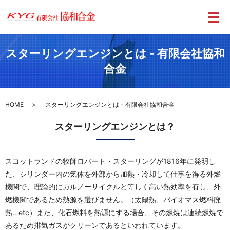
メ
スターリングエンジンとは - 有限会社協和
合金
HOME
スターリングエンジンとは - 有限会社協和合金
スターリングエンジンとは？
スコットランドの牧師ロバート・スターリングが1816年に発明し
た、シリンダー内の気体を外部から加熱・冷却して仕事を得る外燃
機関で、理論的にカルノーサイクルと等しく高い熱効率を有し、外
燃機関であるため熱源を選びません。（太陽熱、バイオマス燃料廃
熱…etc）また、化石燃料を熱源にする場合、その燃焼は連続燃焼で
あるため排気ガスがクリーンであるといわれています。